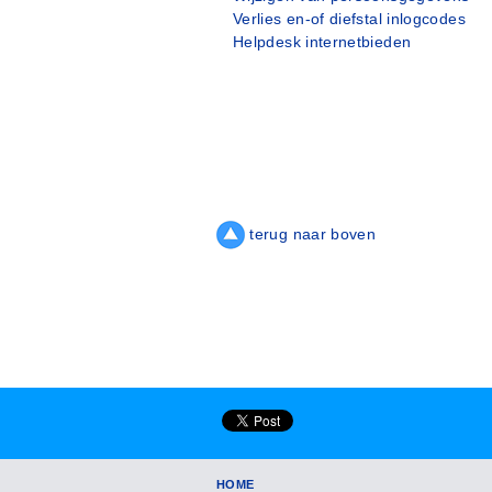
Verlies en-of diefstal inlogcodes
Helpdesk internetbieden
terug naar boven
HOME